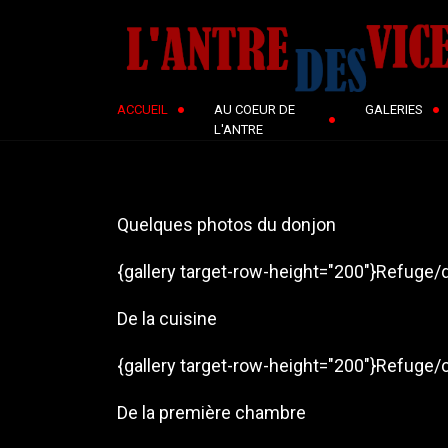
ACCUEIL
AU COEUR DE
GALERIES
L'ANTRE
Quelques photos du donjon
{gallery target-row-height="200"}Refuge/d
De la cuisine
{gallery target-row-height="200"}Refuge/c
De la première chambre