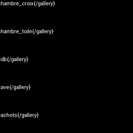
chambre_croix{/gallery}
chambre_toile{/gallery}
db{/gallery}
ave{/gallery}
cachots{/gallery}