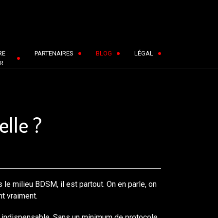
RE
PARTENAIRES
BLOG
LÉGAL
R
elle ?
 le milieu BDSM, il est partout. On en parle, on
nt vraiment.
 indispensable. Sans un minimum de protocole,