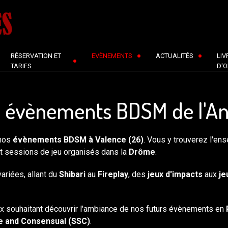
RÉSERVATION ET
EVÈNEMENTS
ACTUALITÉS
LIV
TARIFS
D'O
es évènements BDSM de l'An
 nos
évènements BDSM à Valence (26)
. Vous y trouverez l'en
et sessions de jeu organisés dans la
Drôme
.
ariées, allant du
Shibari
au
Fireplay
, des
jeux d'impacts
aux
je
ux souhaitant découvrir l'ambiance de nos futurs évènements en
e and Consensual (SSC)
.