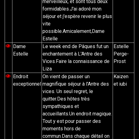
merveilleux, et sont tous deux
formidables.J'ai adoré mon
séjour et j'espère revenir le plus
vite
possible.Amicalement,Dame
Estelle
Dame
Le week end de Pâques fut un
Estelle
Estelle
enchantement à L'Antre des
Perge-
Vices.Faire la connaissance de
Prost
Liza
Endroit
On vient de passer un
Kaizen
exceptionnel
magnifique séjour à l'Antre des
et iubi
vices. Un seul regret, le
quitter.Des hôtes très
sympathiques et
accueillants.Un endroit magique.
Tout y est pour passer des
moments hors de
commun.Dans chaque détail on