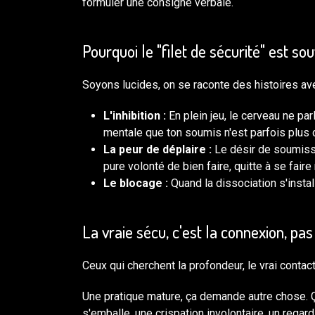
formuler une consigne verbale.
Pourquoi le "filet de sécurité" est so
Soyons lucides, on se raconte des histoires avec
L'inhibition :
En plein jeu, le cerveau ne parl
mentale que ton soumis n'est parfois plus 
La peur de déplaire :
Le désir de soumissio
pure volonté de bien faire, quitte à se fair
Le blocage :
Quand la dissociation s'installe
La vraie sécu, c'est la connexion, pas
Ceux qui cherchent la profondeur, le vrai contact
Une pratique mature, ça demande autre chose. Ça
s'emballe, une crispation involontaire, un regard