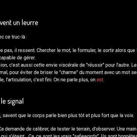
uvent un leurre
 ce truc-là :
e pas, il ressent. Chercher le mot, le formuler, le sortir alors que
capable de gérer.
n, c'est aussi cette envie viscérale de "réussir" pour l'autre. 
e mal, pour éviter de briser le "charme" du moment avec un mot se
, l'articulation, c'est fini. On ne parle plus, on
est
.
 le signal
, savent que le corps parle bien plus tôt et plus fort que la voix.
 demande de calibrer, de tester le terrain, d'observer. Une main
 qui s'éteint... Ça, ce sont les vrais "safewords". Ils sont honnête