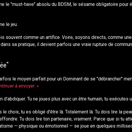
e le "must-have" absolu du BDSM, le sésame obligatoire pour êt
e le jeu.
ois souvent comme un artifice. Voire, soyons directs, comme un
dans sa pratique, il devient parfois une vraie rupture de commun
uée"
parfois le moyen parfait pour un Dominant de se "débrancher" men
tinuer à envoyer. »
ain d’abdiquer. Tu ne joues plus avec un être humain, tu exécutes 
 le choix, tu es obligé d'être là. Totalement là. Tu dois lire la 
effondre. Tu dois lire ton partenaire, vraiment. Parce que si tu atte
aumatisme — physique ou émotionnel — se joue en quelques millise