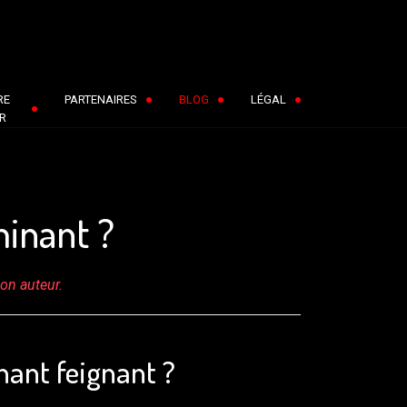
RE
PARTENAIRES
BLOG
LÉGAL
R
minant ?
son auteur.
nant feignant ?