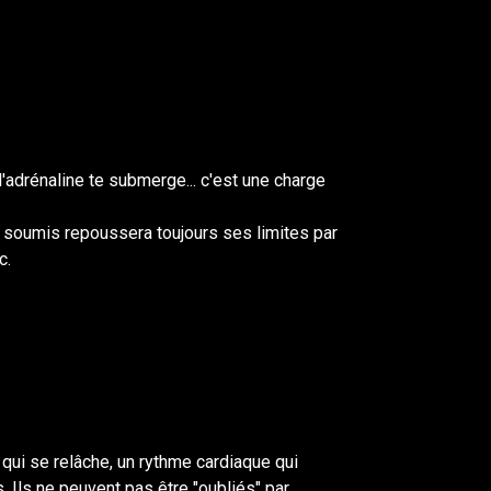
 l'adrénaline te submerge... c'est une charge
Le soumis repoussera toujours ses limites par
c.
 qui se relâche, un rythme cardiaque qui
s. Ils ne peuvent pas être "oubliés" par