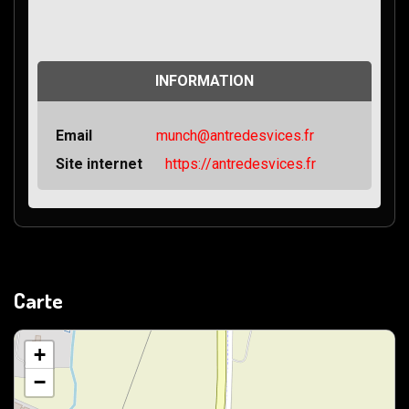
INFORMATION
Email
munch@antredesvices.fr
Site internet
https://antredesvices.fr
Carte
+
−