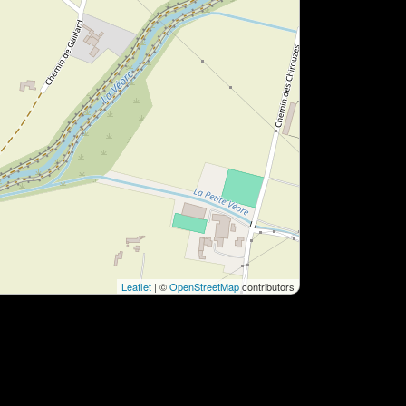
Leaflet
| ©
OpenStreetMap
contributors