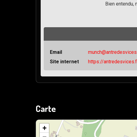
Bien entendu, 
Email
munch@antredesvices.
Site internet
https://antredesvices.f
Carte
+