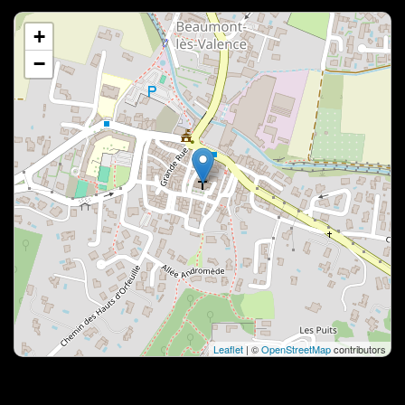
+
−
Leaflet
| ©
OpenStreetMap
contributors