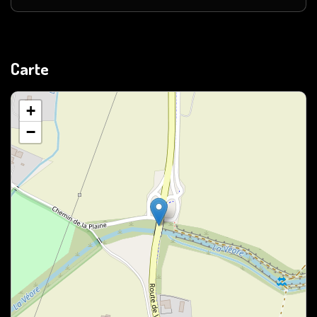
Carte
+
−