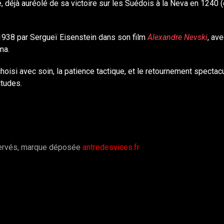
, déjà auréolé de sa victoire sur les Suédois à la Neva en 1240 
 1938 par Sergueï Eisenstein dans son film
Alexandre Nevski
, av
ma.
hoisi avec soin, la patience tactique, et le retournement spectac
itudes.
servés, marque déposée
antredesvices.fr