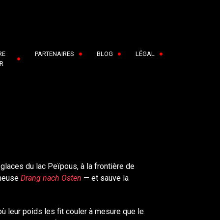
RE
PARTENAIRES
BLOG
LÉGAL
R
glaces du lac Peïpous, à la frontière de
fameuse
Drang nach Osten
— et sauve la
 où leur poids les fit couler à mesure que le