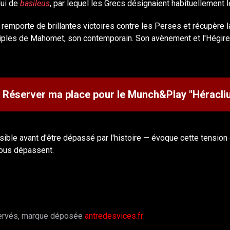
lui de
basileus
, par lequel les Grecs désignaient habituellement 
remporte de brillantes victoires contre les Perses et récupère la
ciples de Mahomet, son contemporain. Son avènement et l'Hégire (6
 Réserver ma place pour le Munch&Play "Héracli
ible avant d'être dépassé par l'histoire — évoque cette tension qu
nous dépassent.
servés, marque déposée
antredesvices.fr